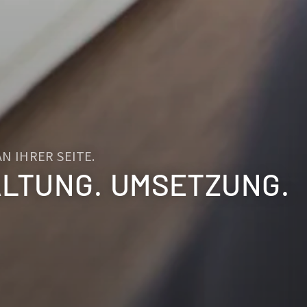
N IHRER SEITE.
LTUNG. UMSETZUNG.