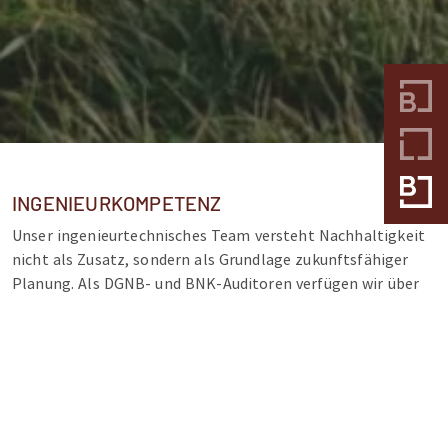
INGENIEURKOMPETENZ
Unser ingenieurtechnisches Team versteht Nachhaltigkeit
nicht als Zusatz, sondern als Grundlage zukunftsfähiger
Planung. Als DGNB- und BNK-Auditoren verfügen wir über
umfassende Kompetenz im Bereich der
Nachhaltigkeitszertifizierung. Unsere Ingenieurinnen und
Ingenieure sind BAFA- und DENA-zertifiziert und damit
berechtigt, Förderanträge sowohl bei der KfW als auch über
die Bundesförderung für Energieberatung für Wohngebäude
(EBW) einzureichen. Darüber hinaus sind wir als WiredScore