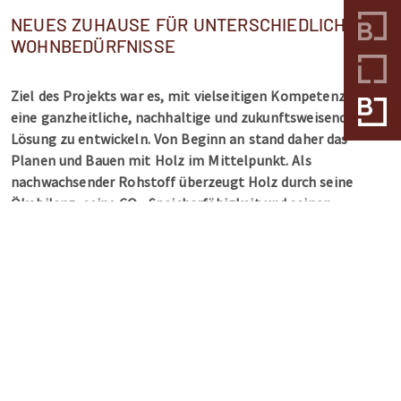
NEUES ZUHAUSE FÜR UNTERSCHIEDLICHE
WOHNBEDÜRFNISSE
Ziel des Projekts war es, mit vielseitigen Kompetenzen
eine ganzheitliche, nachhaltige und zukunftsweisende
Lösung zu entwickeln. Von Beginn an stand daher das
Planen und Bauen mit Holz im Mittelpunkt. Als
nachwachsender Rohstoff überzeugt Holz durch seine
Ökobilanz, seine CO₂-Speicherfähigkeit und seinen
geringen Energieaufwand in der Herstellung.
Das Gebäude befindet sich in einem allgemeinen
Wohngebiet. Es wurde im Konzept auf die unterschiedlichen
Geländehöhen entsprechend eingegangen. Besonders
anspruchsvoll gestaltete sich dabei die Ausarbeitung der
Außenanlagen. Der Baukörper fügt sich in Kubatur und
Höhe harmonisch in die bestehende Umgebung ein.
Der Entwurf nimmt die Grenzbedingung zwischen Natur